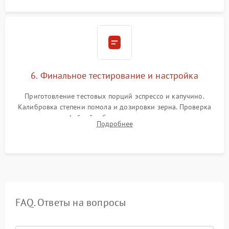
6. Финальное тестирование и настройка
Приготовление тестовых порций эспрессо и капучино.
Калибровка степени помола и дозировки зерна. Проверка
плотности кофейной таблетки, температуры напитка и
Подробнее
качества молочной пены. Контроль отсутствия посторонних
шумов и протечек.
FAQ. Ответы на вопросы