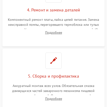
4. Ремонт и замена деталей
Компонентный ремонт платы, пайка цепей питания. Замена
неисправной помпы, перегоревшего термоблока или тупых
жерновов. Установка новых силиконовых уплотнителей (O-
Подробнее
ring) и тефлоновых трубок для надежного устранения
протечек.
5. Сборка и профилактика
Аккуратный монтаж всех узлов. Обязательная смазка
движущихся частей заварочного механизма пищевой
силиконовой смазкой. Проведение программной
Подробнее
декальцинации и очистки системы от кофейных масел.
Надежная фиксация всех соединений.