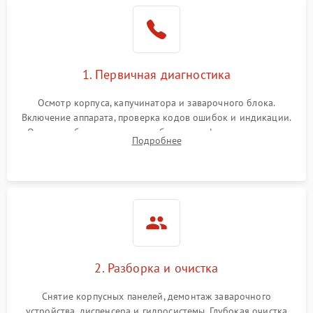
1. Первичная диагностика
Осмотр корпуса, капучинатора и заварочного блока.
Включение аппарата, проверка кодов ошибок и индикации.
Оценка работы помпы, термоблока и кофемолки на слух.
Подробнее
Измерение температуры и давления воды для выявления
локализации поломки.
2. Разборка и очистка
Снятие корпусных панелей, демонтаж заварочного
устройства, диспенсера и гидросистемы. Глубокая очистка