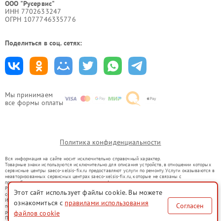
ООО "Русервис"
ИНН 7702633247
ОГРН 1077746335776
Поделиться в соц. сетях:
Мы принимаем
все формы оплаты
Политика конфиденциальности
Вся информация на сайте носит исключительно справочный характер.
Товарные знаки используются исключительно для описания устройств, в отношении которых
сервисные центры saeco-xelsis-fix.ru предоставляют услуги по ремонту. Услуги оказываются в
неавторизованных сервисных центрах saeco-xelsis-fix.ru, которые не связаны с
правообладателями товарных знаков или их официальными представителями.
Ремонт осуществляется для устройств, уже введенных в гражданский оборот в соответствии
Этот сайт использует файлы cookie. Вы можете
со статьей 1487 ГК РФ.
Использование товарных знаков не преследует цели индивидуализации услуг или введения
ознакомиться с
правилами использования
Согласен
потребителей в заблуждение, а служит для информирования о предоставляемых услугах по
файлов cookie
ремонту техники указанных брендов.
Представленная на сайте информация не является публичной офертой, определяемой