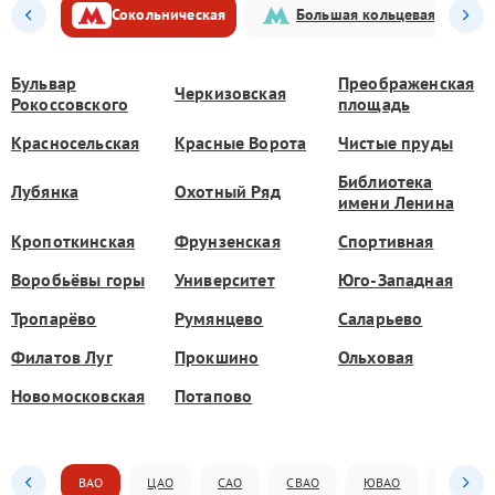
Сокольническая
Большая кольцевая
Бульвар
Преображенская
Черкизовская
Рокоссовского
площадь
Красносельская
Красные Ворота
Чистые пруды
Библиотека
Лубянка
Охотный Ряд
имени Ленина
Кропоткинская
Фрунзенская
Спортивная
Воробьёвы горы
Университет
Юго-Западная
Тропарёво
Румянцево
Саларьево
Филатов Луг
Прокшино
Ольховая
Новомосковская
Потапово
ВАО
ЦАО
САО
СВАО
ЮВАО
ЮАО