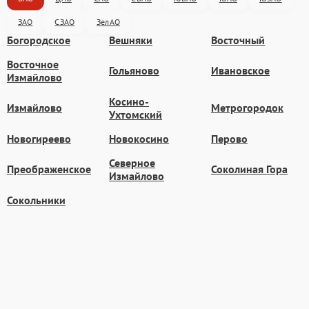
ЗАО
СЗАО
ЗелАО
Богородское
Вешняки
Восточный
Восточное
Гольяново
Ивановское
Измайлово
Косино-
Измайлово
Метрогородок
Ухтомский
Новогиреево
Новокосино
Перово
Северное
Преображенское
Соколиная Гора
Измайлово
Сокольники