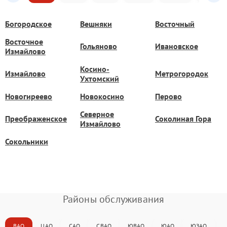
Богородское
Вешняки
Восточный
Восточное
Гольяново
Ивановское
Измайлово
Косино-
Измайлово
Метрогородок
Ухтомский
Новогиреево
Новокосино
Перово
Северное
Преображенское
Соколиная Гора
Измайлово
Сокольники
Районы обслуживания
ВАО
ЦАО
САО
СВАО
ЮВАО
ЮАО
ЮЗАО