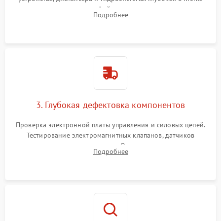
внутренних узлов от кофейных масел, жмыха и накипи.
Подробнее
Промывка дренажных каналов и фильтров с использованием
специализированной химии.
3. Глубокая дефектовка компонентов
Проверка электронной платы управления и силовых цепей.
Тестирование электромагнитных клапанов, датчиков
температуры и расходомера. Оценка степени износа
Подробнее
жерновов кофемолки, уплотнительных колец гидросистемы
и шестерней редуктора.