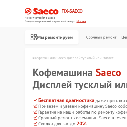
FIX-SAECO
Ремонт устройств Saeco
Специализированный cервисный центр г.
Москва
Мы ремонтируем
Срочный ремонт
Це
шин Saeco в Москве
Кофемашина Saeco дисплей тусклый или мигает
Кофемашина
Saeco
Дисплей тусклый ил
Бесплатная диагностика
даже при отказ
Привезем и увезем кофемашину Saeco соб
Гарантия на наши работы по ремонту коф
Срочный ремонт кофемашин Saeco в течен
20%
Скидка для вас до